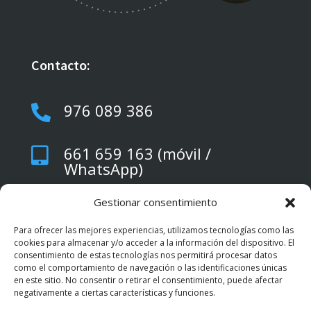
Contacto:
976 089 386

661 659 163 (móvil /

WhatsApp)
Gestionar consentimiento
empleo@kairos.coop

Para ofrecer las mejores experiencias, utilizamos tecnologías como las
cookies para almacenar y/o acceder a la información del dispositivo. El
C/ El Globo 1 y C/ El Globo 14

consentimiento de estas tecnologías nos permitirá procesar datos
(50015 Zaragoza)
como el comportamiento de navegación o las identificaciones únicas
en este sitio. No consentir o retirar el consentimiento, puede afectar
negativamente a ciertas características y funciones.